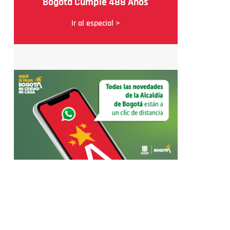
Bogotá Cumple 488 Años
Ir al especial >