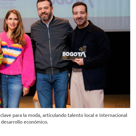
Foto: IDT
lave para la moda, articulando talento local e internacional
l desarrollo económico.