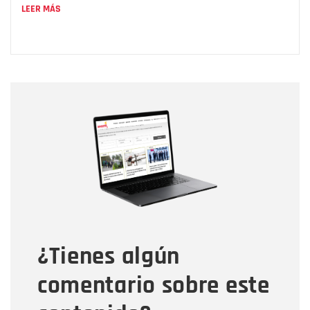
LEER MÁS
Nombre
Nombre
Correo electrónico
Tipo de comentario
¿Tienes algún
Mensaje
comentario sobre este