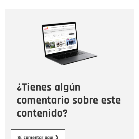
Nombre
Nombre
Correo electrónico
Tipo de comentario
¿Tienes algún
Mensaje
comentario sobre este
contenido?
Enviar
Sí, comentar aquí ❯