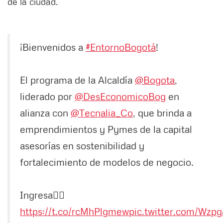
de la ciudad.
¡Bienvenidos a
#EntornoBogotá
!
El programa de la Alcaldía
@Bogota
,
liderado por
@DesEconomicoBog
en
alianza con
@Tecnalia_Co
, que brinda a
emprendimientos y Pymes de la capital
asesorías en sostenibilidad y
fortalecimiento de modelos de negocio.
Ingresa👉🏻
https://t.co/rcMhPlgmew
pic.twitter.com/Wzpg