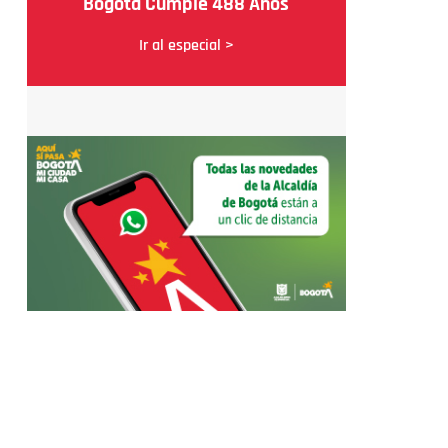
Bogotá Cumple 488 Años
Ir al especial >