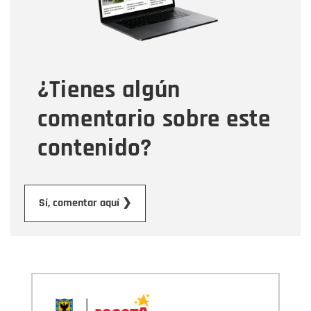
Tipo de comentario
¿Tienes algún
Mensaje
comentario sobre este
contenido?
Enviar
Sí, comentar aquí ❯