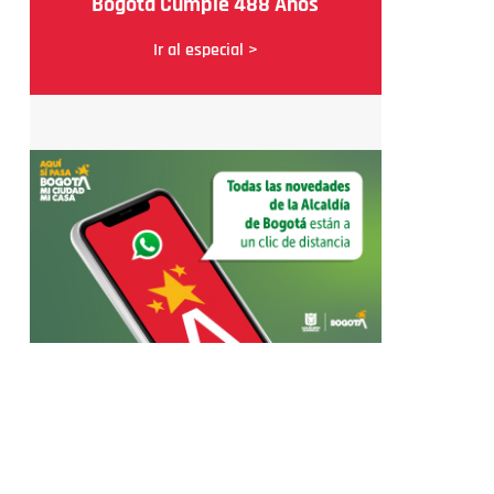
Bogotá Cumple 488 Años
Ir al especial >