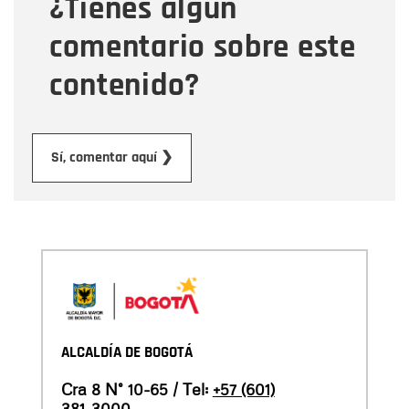
¿Tienes algún
Mensaje
comentario sobre este
contenido?
Enviar
Sí, comentar aquí ❯
ALCALDÍA DE BOGOTÁ
Cra 8 N° 10-65 / Tel:
+57 (601)
381-3000