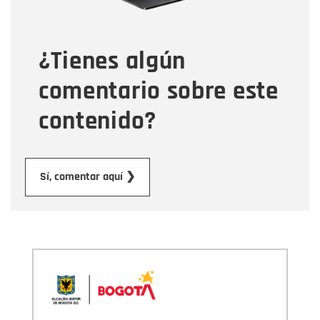
Tipo de comentario
¿Tienes algún
Mensaje
comentario sobre este
contenido?
Enviar
Sí, comentar aquí ❯