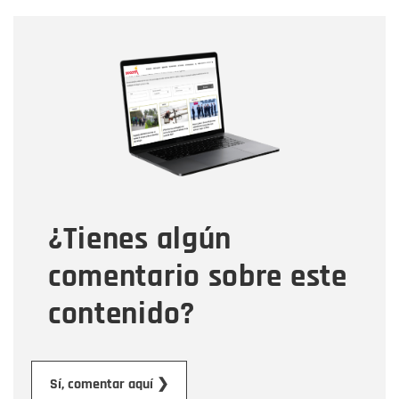
Nombre
Nombre
Correo electrónico
Tipo de comentario
¿Tienes algún
Mensaje
comentario sobre este
contenido?
Enviar
Sí, comentar aquí ❯