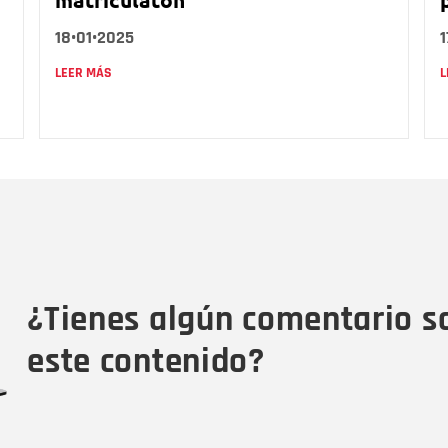
18•01•2025
1
LEER MÁS
L
Nombre
C
Nombre
Tipo de comentario
M
¿Tienes algún comentario s
este contenido?