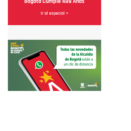
Bogotá Cumple 488 Años
Ir al especial >