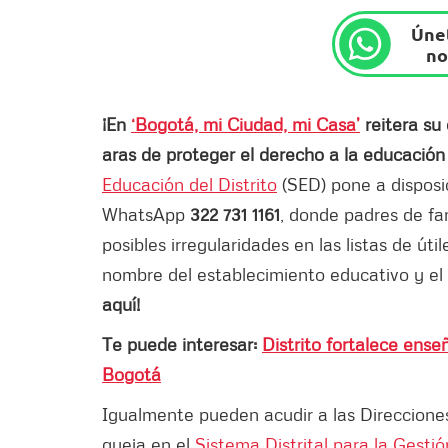
Únet
no
¡En
‘Bogotá, mi Ciudad, mi Casa’
reitera su
aras de proteger el derecho a la educación 
Educación del Distrito
(SED) pone a disposi
WhatsApp
322 731 1161
, donde padres de fa
posibles irregularidades en las listas de úti
nombre del establecimiento educativo y el 
aquí!
Te puede interesar:
Distrito fortalece ense
Bogotá
Igualmente pueden acudir a las Direccion
queja en el
Sistema Distrital para la Gesti