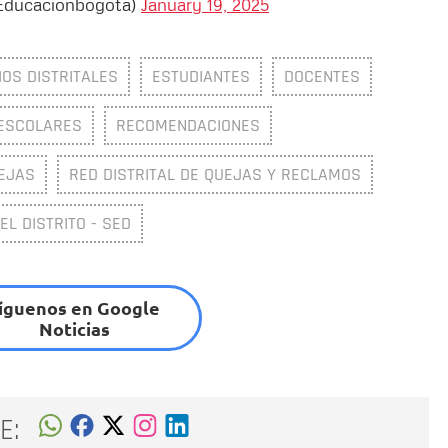
@Educacionbogota)
January 19, 2025
IOS DISTRITALES
ESTUDIANTES
DOCENTES
 ESCOLARES
RECOMENDACIONES
EJAS
RED DISTRITAL DE QUEJAS Y RECLAMOS
L DISTRITO - SED
íguenos en Google
Noticias
E: