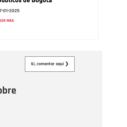
7•01•2025
EER MÁS
orreo electrónico
Sí, comentar aquí ❯
ensaje
obre