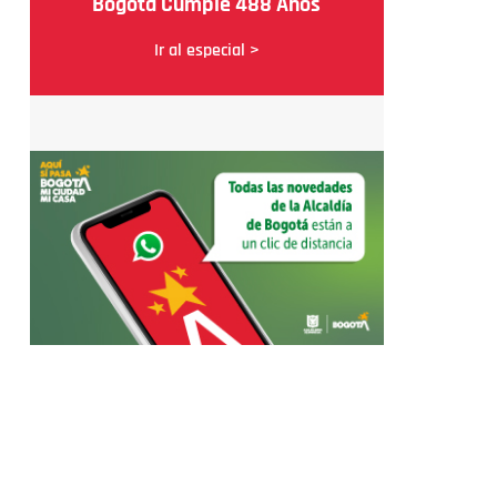
Bogotá Cumple 488 Años
Ir al especial >