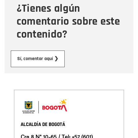
¿Tienes algún
Mensaje
comentario sobre este
contenido?
Enviar
Sí, comentar aquí ❯
ALCALDÍA DE BOGOTÁ
Cra 8 N° 10-65 / Tel:
+57 (601)