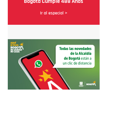
Bogotá Cumple 488 Años
Ir al especial >