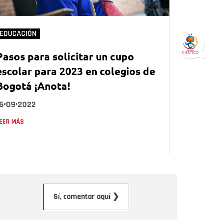
EDUCACIÓN
Pasos para solicitar un cupo
escolar para 2023 en colegios de
Bogotá ¡Anota!
16•09•2022
EER MÁS
orreo electrónico
Sí, comentar aquí ❯