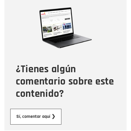
Nombre
Nombre
Correo electrónico
Tipo de comentario
¿Tienes algún
Mensaje
comentario sobre este
contenido?
Enviar
Sí, comentar aquí ❯