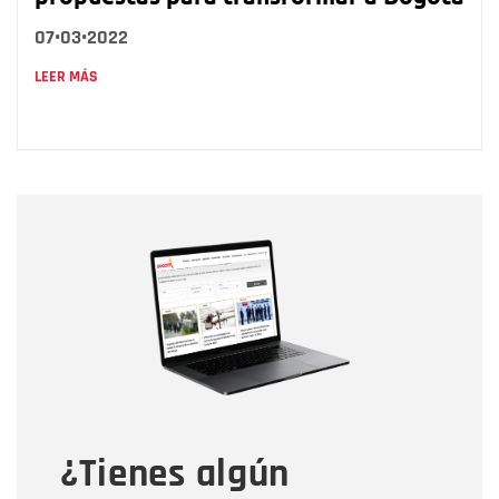
07•03•2022
LEER MÁS
Nombre
Nombre
Correo electrónico
Tipo de comentario
¿Tienes algún
Mensaje