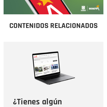
CONTENIDOS RELACIONADOS
Nombre
Nombre
Correo electrónico
Tipo de comentario
¿Tienes algún
Mensaje