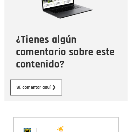
Tipo de comentario
¿Tienes algún
Mensaje
comentario sobre este
contenido?
Enviar
Sí, comentar aquí ❯