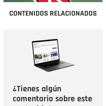
CONTENIDOS RELACIONADOS
Nombre
Nombre
Correo electrónico
Tipo de comentario
¿Tienes algún
Mensaje
comentario sobre este