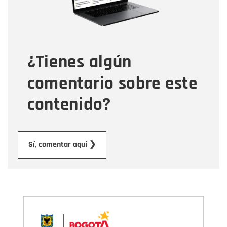
Tipo de comentario
¿Tienes algún
Mensaje
comentario sobre este
contenido?
Enviar
Sí, comentar aquí ❯