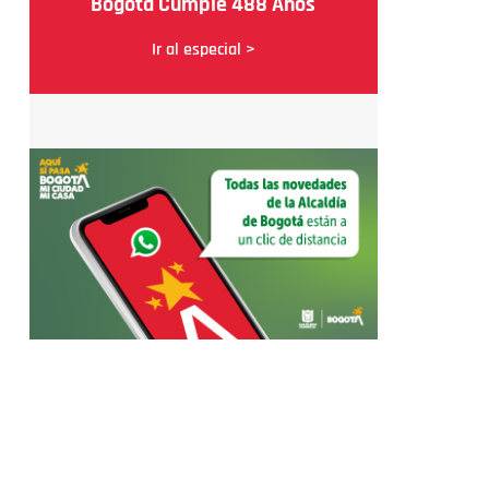
Bogotá Cumple 488 Años
Ir al especial >