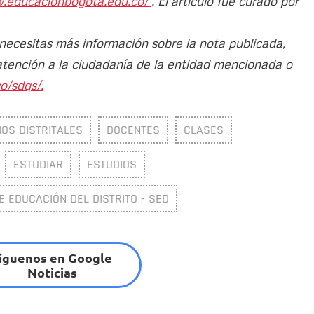
w.educacionbogota.edu.co/
. El artículo fue curado por
 necesitas más información sobre la nota publicada,
atención a la ciudadanía de la entidad mencionada o
o/sdqs/.
IOS DISTRITALES
DOCENTES
CLASES
ESTUDIAR
ESTUDIOS
E EDUCACIÓN DEL DISTRITO - SED
íguenos en Google
Noticias