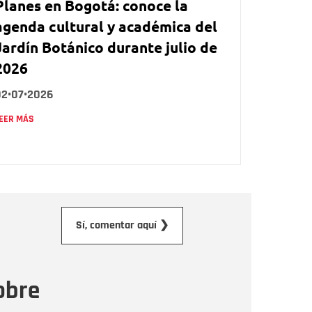
Planes en Bogotá: conoce la
agenda cultural y académica del
Jardín Botánico durante julio de
2026
02•07•2026
EER MÁS
orreo electrónico
Sí, comentar aquí ❯
ensaje
obre