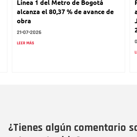
Línea 1 del Metro de Bogotá
alcanza el 80,37 % de avance de
obra
21•07•2026
LEER MÁS
L
Nombre
C
Nombre
Tipo de comentario
M
¿Tienes algún comentario s