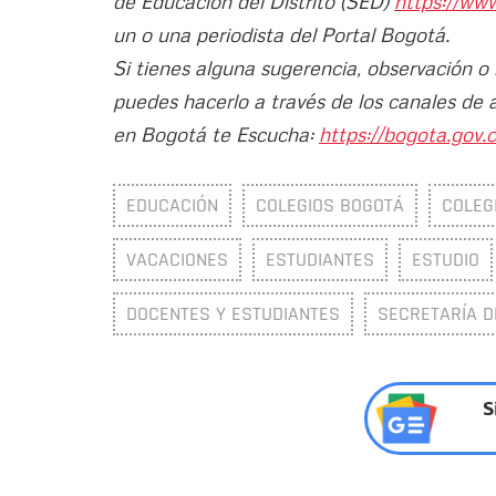
de Educación del Distrito (SED)
https://ww
un o una periodista del Portal Bogotá.
Si tienes alguna sugerencia, observación o
puedes hacerlo a través de los canales de 
en Bogotá te Escucha:
https://bogota.gov.c
EDUCACIÓN
COLEGIOS BOGOTÁ
COLEG
VACACIONES
ESTUDIANTES
ESTUDIO
DOCENTES Y ESTUDIANTES
SECRETARÍA D
S