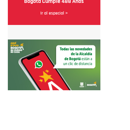
Bogotá Cumple 488 Años
Ir al especial >