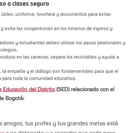
so a clases seguro
útiles, uniforme, lonchera y documentos para evitar
o y evita las congestiones en los horarios de ingreso y
adores y estudiantes deben utilizar los pasos peatonales y
colegios.
esiduos en las canecas, separa los reciclables y ayuda a
, la empatía y el diálogo son fundamentales para que el
va para toda la comunidad educativa.
e Educación del Distrito
(SED) relacionado con el
 de Bogotá:
 amigos, tus profes y tus grandes metas está
ma
a no detenerte y a recordar que cada paso