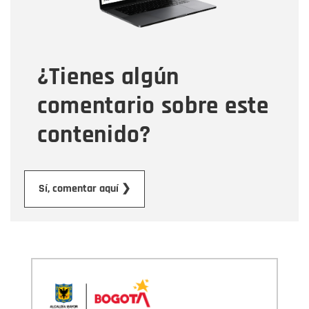
Tipo de comentario
¿Tienes algún
Mensaje
comentario sobre este
contenido?
Enviar
Sí, comentar aquí ❯