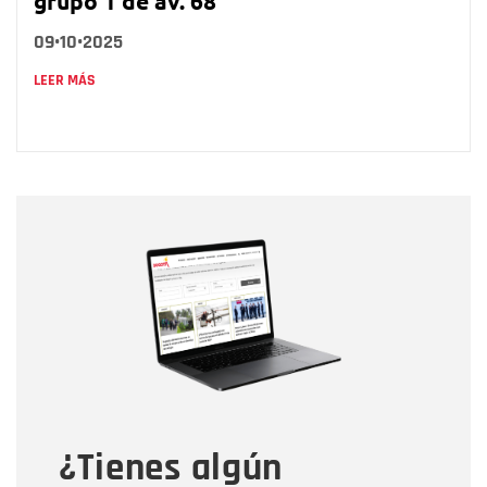
grupo 1 de av. 68
09•10•2025
LEER MÁS
Nombre
Nombre
Correo electrónico
Tipo de comentario
¿Tienes algún
Mensaje