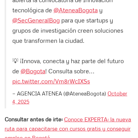
tecnológica de
@AteneaBogota
y
@SecGeneralBog
para que startups y
grupos de investigación creen soluciones
que transformen la ciudad.
💡 ¡Innova, conecta y haz parte del futuro
de
@Bogota
! Consulta sobre…
pic.twitter.com/Vm8rWcIXSs
— AGENCIA ATENEA (@AteneaBogota)
October
4, 2025
Consultar antes de irte:
Conoce EXPERTA: la nueva
ruta para capacitarse con cursos gratis y conseguir
empleo en Bogotá