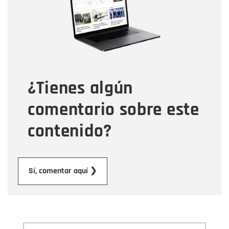
Correo electrónico
Tipo de comentario
¿Tienes algún
Mensaje
comentario sobre este
contenido?
Enviar
Sí, comentar aquí ❯