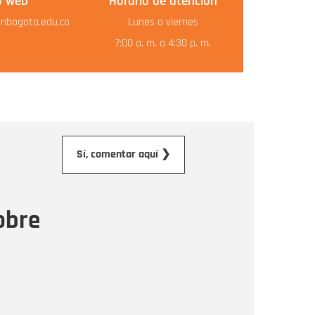
o web
Horario de atención
nbogota.edu.co
Lunes a viernes
7:00 a. m. a 4:30 p. m.
orreo electrónico
Sí, comentar aquí ❯
ensaje
obre