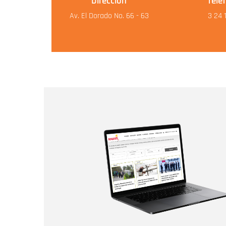
Dirección
Telé
Av. El Dorado No. 66 - 63
3 24 