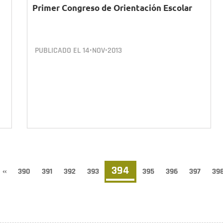
Primer Congreso de Orientación Escolar
PUBLICADO EL
14•NOV•2013
Página
394
Página
‹‹
Page
390
Page
391
Page
392
Page
393
Page
395
Page
396
Page
397
Pa
39
anterior
actual