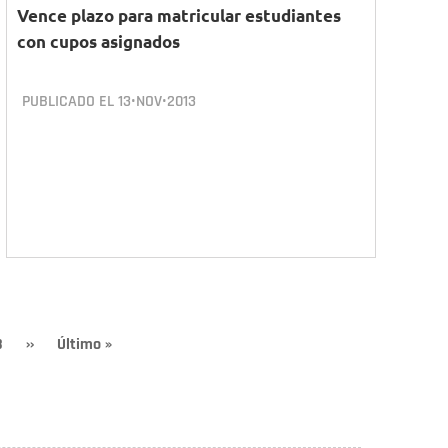
Vence plazo para matricular estudiantes
con cupos asignados
PUBLICADO EL
13•NOV•2013
ge
8
Siguiente
››
Última
Último »
página
página