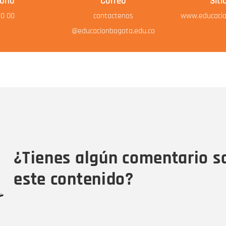
fono
Correo
Siti
10 00
contactenos
www.educacio
@educacionbogota.edu.co
Nombre
C
Nombre
Tipo de comentario
M
¿Tienes algún comentario s
este contenido?