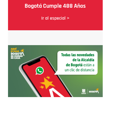
Bogotá Cumple 488 Años
Ir al especial >