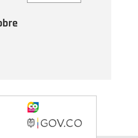
ensaje
obre
Enviar