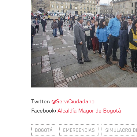
Twitter:
@ServiCiudadano
Facebook:
Alcaldía Mayor de Bogotá
BOGOTÁ
EMERGENCIAS
SIMULACRO DI