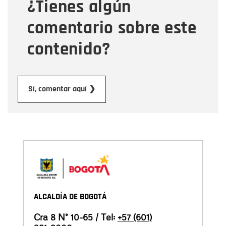
¿Tienes algún
Mensaje
comentario sobre este
contenido?
Enviar
Sí, comentar aquí ❯
ALCALDÍA DE BOGOTÁ
Cra 8 N° 10-65 / Tel:
+57 (601)