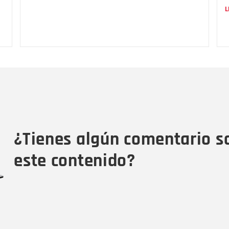
L
Nombre
C
Nombre
Tipo de comentario
M
¿Tienes algún comentario s
este contenido?