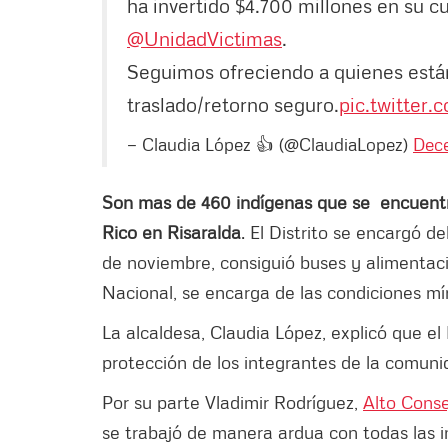
ha invertido $4.700 millones en su c
@UnidadVictimas
.
Seguimos ofreciendo a quienes está
traslado/retorno seguro.
pic.twitter
— Claudia López 👍 (@ClaudiaLopez)
Dece
Son mas de 460 indígenas que se encuentra
Rico en Risaralda
. El Distrito se encargó d
de noviembre, consiguió buses y alimentació
Nacional, se encarga de las condiciones mí
La alcaldesa, Claudia López, explicó que el 
protección de los integrantes de la comun
Por su parte Vladimir Rodríguez,
Alto Conse
se trabajó de manera ardua con todas las in