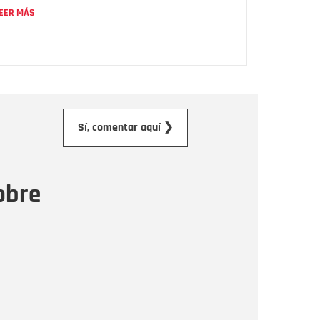
EER MÁS
orreo electrónico
Sí, comentar aquí ❯
ensaje
obre
Enviar