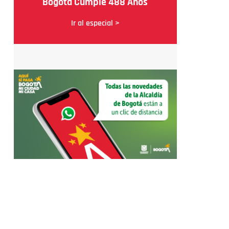
Bogotá Cumple 488 Años
Ir al especial >