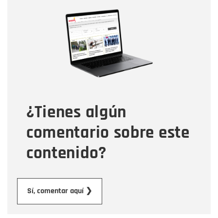
Nombre
Nombre
Correo electrónico
Tipo de comentario
¿Tienes algún
Mensaje
comentario sobre este
contenido?
Enviar
Sí, comentar aquí ❯