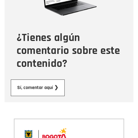
Tipo de comentario
¿Tienes algún
Mensaje
comentario sobre este
contenido?
Enviar
Sí, comentar aquí ❯