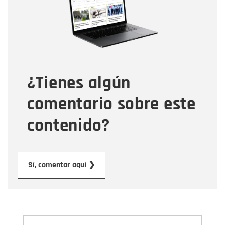
Correo electrónico
Tipo de comentario
¿Tienes algún
Mensaje
comentario sobre este
contenido?
Enviar
Sí, comentar aquí ❯