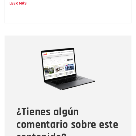
LEER MÁS
Nombre
Nombre
Correo electrónico
Tipo de comentario
¿Tienes algún
Mensaje
comentario sobre este