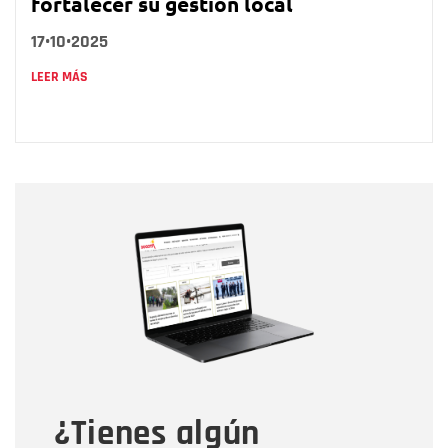
fortalecer su gestión local
17•10•2025
LEER MÁS
Nombre
Nombre
Correo electrónico
Tipo de comentario
¿Tienes algún
Mensaje