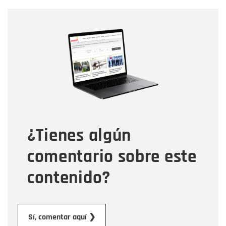
Nombre
Nombre
Correo electrónico
Tipo de comentario
¿Tienes algún
Mensaje
comentario sobre este
contenido?
Enviar
Sí, comentar aquí ❯