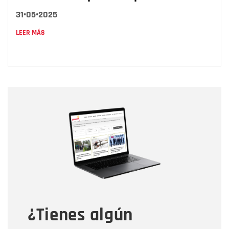
31•05•2025
LEER MÁS
Nombre
Nombre
Correo electrónico
Tipo de comentario
¿Tienes algún
Mensaje