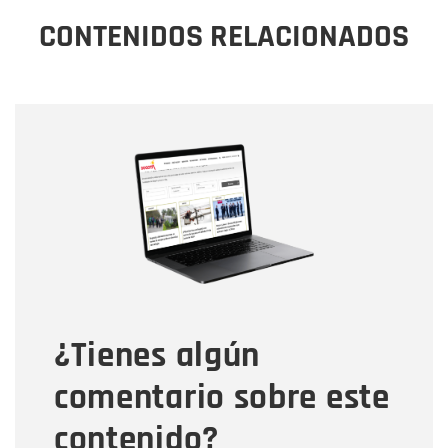
CONTENIDOS RELACIONADOS
Nombre
Nombre
Correo electrónico
Tipo de comentario
¿Tienes algún
Mensaje
comentario sobre este
contenido?