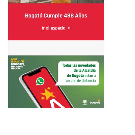
Bogotá Cumple 488 Años
Ir al especial >