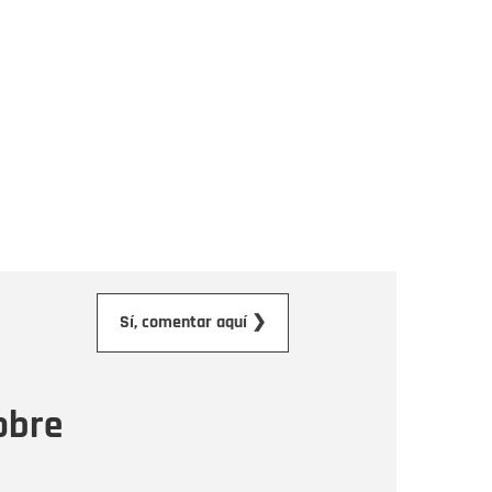
orreo electrónico
Sí, comentar aquí ❯
ensaje
obre