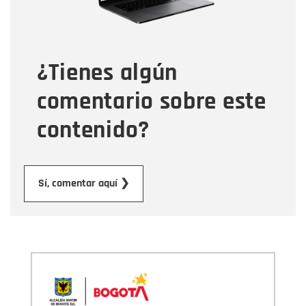
Tipo de comentario
¿Tienes algún
Mensaje
comentario sobre este
contenido?
Enviar
Sí, comentar aquí ❯