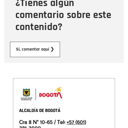
¿Tienes algún
Mensaje
comentario sobre este
contenido?
Enviar
Sí, comentar aquí ❯
ALCALDÍA DE BOGOTÁ
Cra 8 N° 10-65 / Tel:
+57 (601)
381-3000