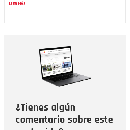
LEER MÁS
Nombre
Nombre
Correo electrónico
Tipo de comentario
¿Tienes algún
Mensaje
comentario sobre este