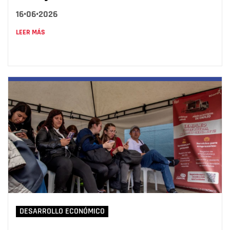
16•06•2026
LEER MÁS
DESARROLLO ECONÓMICO