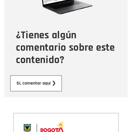
Tipo de comentario
¿Tienes algún
Mensaje
comentario sobre este
contenido?
Enviar
Sí, comentar aquí ❯