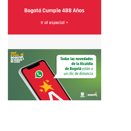
Bogotá Cumple 488 Años
Ir al especial >