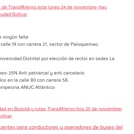
s de TransMilenio este lunes 24 de noviembre: hay
iudad Bolívar
e ningún falte
 calle 19 con carrera 27, sector de Paloquemao.
iversidad Distrital por elección de rector en sedes La
nes: 25N Anti patriarcal y anti carcelario
os en la calle 80 con carrera 58.
Campesina ANUC Atlántico
dad en Bogotá y rutas TransMilenio hoy 25 de noviembre:
olívar
cantes para conductores y operadores de buses del