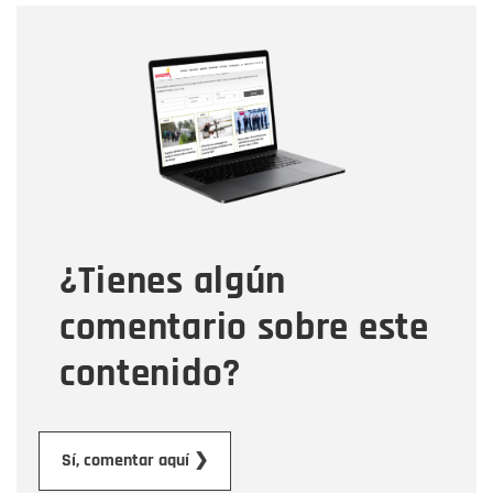
Nombre
Nombre
Correo electrónico
Tipo de comentario
¿Tienes algún
Mensaje
comentario sobre este
contenido?
Enviar
Sí, comentar aquí ❯