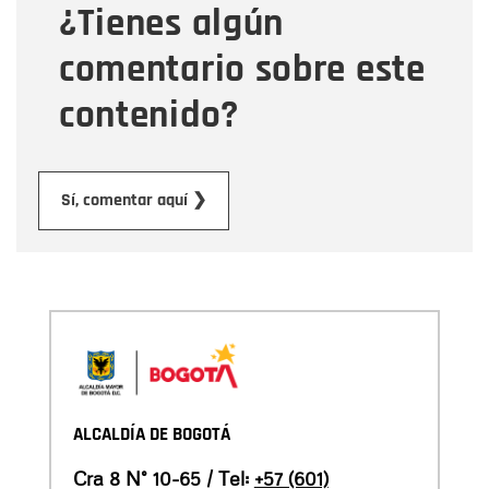
¿Tienes algún
Mensaje
comentario sobre este
contenido?
Enviar
Sí, comentar aquí ❯
ALCALDÍA DE BOGOTÁ
Cra 8 N° 10-65 / Tel:
+57 (601)