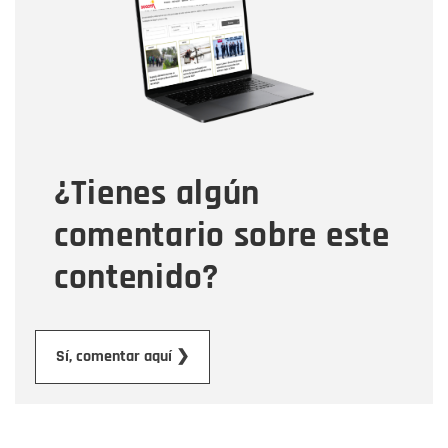
Correo electrónico
Tipo de comentario
¿Tienes algún
Mensaje
comentario sobre este
contenido?
Enviar
Sí, comentar aquí ❯