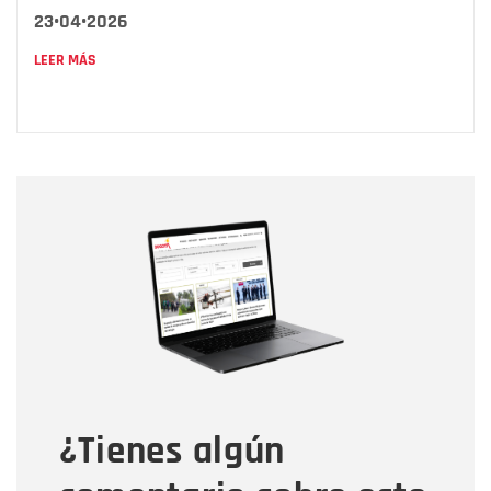
23•04•2026
LEER MÁS
Nombre
Nombre
Correo electrónico
Tipo de comentario
¿Tienes algún
Mensaje