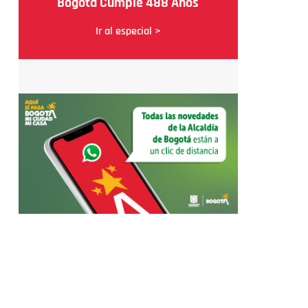
Bogotá Cumple 488 Años
Ir al especial >