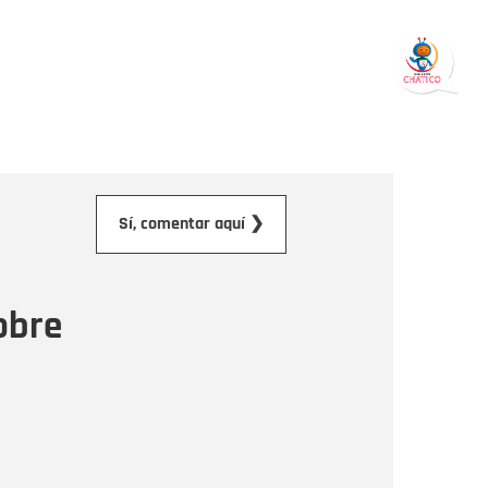
orreo electrónico
Sí, comentar aquí ❯
ensaje
obre
Enviar