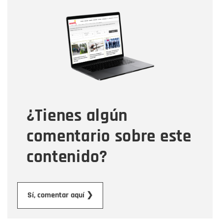
Nombre
Nombre
Correo electrónico
Tipo de comentario
¿Tienes algún
Mensaje
comentario sobre este
contenido?
Enviar
Sí, comentar aquí ❯